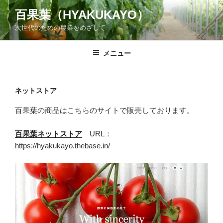
コ
百果葉（HYAKUKAYO）
ン
次世代のための農業をめざして
テ
ン
ツ
メニュー
へ
ス
キ
ネットストア
ッ
百果葉の商品はこちらのサイトで販売しております。
プ
百果葉ネットストア
URL：
https://hyakukayo.thebase.in/