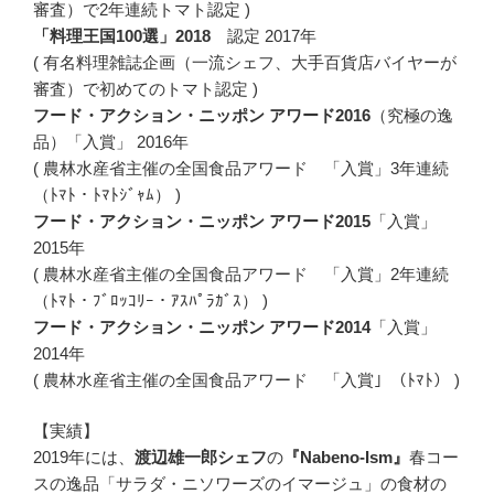
審査）で2年連続トマト認定 )
「料理王国100選」2018
認定 2017年
( 有名料理雑誌企画（一流シェフ、大手百貨店バイヤーが
審査）で初めてのトマト認定 )
フード・アクション・ニッポン アワード2016
（究極の逸
品）「入賞」 2016年
( 農林水産省主催の全国食品アワード 「入賞」3年連続
（ﾄﾏﾄ・ﾄﾏﾄｼﾞｬﾑ） )
フード・アクション・ニッポン アワード2015
「入賞」
2015年
( 農林水産省主催の全国食品アワード 「入賞」2年連続
（ﾄﾏﾄ・ﾌﾞﾛｯｺﾘｰ・ｱｽﾊﾟﾗｶﾞｽ） )
フード・アクション・ニッポン アワード2014
「入賞」
2014年
( 農林水産省主催の全国食品アワード 「入賞」（ﾄﾏﾄ） )
【実績】
2019年には、
渡辺雄一郎シェフ
の
『Nabeno-Ism』
春コー
スの逸品「サラダ・ニソワーズのイマージュ」の食材の