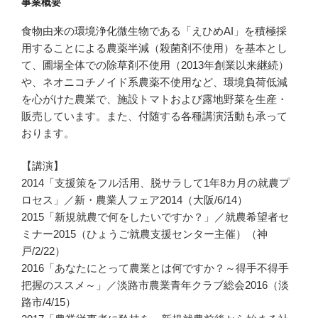
事業概要
食物由来の環境浄化微生物である「えひめAI」を積極採
用することによる農薬半減（殺菌剤不使用）を基本とし
て、圃場全体での除草剤不使用（2013年創業以来継続）
や、ネオニコチノイド系農薬不使用など、環境負荷低減
を心がけた農業で、施設トマトおよび露地野菜を生産・
販売しています。また、付随する各種講演活動も承って
おります。
【講演】
2014「支援策をフル活用、脱サラして1年8カ月の就農プ
ロセス」／新・農業人フェア2014（大阪/6/14）
2015「新規就農で何をしたいですか？」／就農希望者セ
ミナー2015（ひょうご就農支援センター主催）（神
戸/2/22）
2016「あなたにとって農業とは何ですか？～得手不得手
把握のススメ～」／淡路市農業青年クラブ総会2016（淡
路市/4/15）