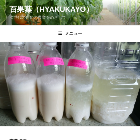
コ
百果葉（HYAKUKAYO）
ン
次世代のための農業をめざして
テ
ン
ツ
メニュー
へ
ス
キ
ッ
プ