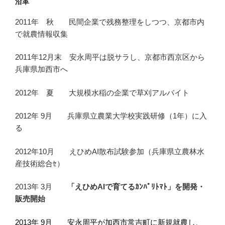
沿革
2011年 秋 民間企業で残務整理をしつつ、京都市内
で就農情報収集
2011年12月末 安永周平は脱サラし、京都市西京区から
兵庫県加西市へ
2012年 夏 大規模水稲の企業で草刈アルバイト
2012年 9月 兵庫県立農業大学校実践研修（1年）に入
る
2012年10月 えひめAI散布試験参加（兵庫県立農林水
産技術総合ｾ）
2013年 3月
「えひめAIで育てるｶﾝﾊﾟﾘﾄﾏﾄ」を開発・
販売開始
2013年 9月 安永周平が加西市常吉町に新規就農し、