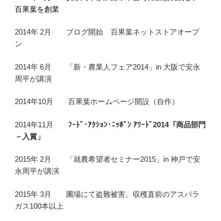
百果葉を創業
2014年 2月 ブログ開始 百果葉ネットストアオープ
ン
2014年 6月 「新・農業人フェア2014」in 大阪で安永
周平が講演
2014年10月 百果葉ホームページ開設（自作）
2014年11月
ﾌｰﾄﾞ･ｱｸｼｮﾝ･ﾆｯﾎﾟﾝ ｱﾜｰﾄﾞ2014「商品部門
－入賞」
2015年 2月 「就農希望者セミナー2015」in 神戸で安
永周平が講演
2015年 3月 圃場にて盗難被害。収穫直前のアスパラ
ガス100本以上