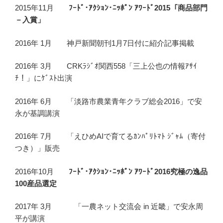
2015年11月
ﾌｰﾄﾞ･ｱｸｼｮﾝ･ﾆｯﾎﾟﾝ ｱﾜｰﾄﾞ2015「商品部門
－入賞」
2016年 1月 神戸新聞朝刊1月7日付に紹介記事掲載
2016年 3月 CRKﾗｼﾞｵ関西558「三上公也の情報ｱｻｲ
ﾁ！」にｹﾞｽﾄ出演
2016年 6月 「淡路市農業青年クラブ総会2016」で安
永が基調講演
2016年 7月 「えひめAIで育てるｶﾝﾊﾟﾘﾄﾏﾄ ｼﾞｬﾑ（寄付
つき）」販売
2016年10月
ﾌｰﾄﾞ･ｱｸｼｮﾝ･ﾆｯﾎﾟﾝ ｱﾜｰﾄﾞ2016究極の逸品
100産品選定
2017年 3月 「一農ネット交流会 in 近畿」で安永周
平が講演