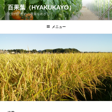
コ
百果葉（HYAKUKAYO）
ン
次世代のための農業をめざして
テ
ン
ツ
メニュー
へ
ス
キ
ッ
プ